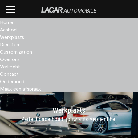
Home
Aanbod
Werkplaats
Diensten
Customization
Over ons
Verkocht
Contact
Onderhoud
Maak een afspraak
Werkplaats
Perfect onderhoud, jouw auto verdient het